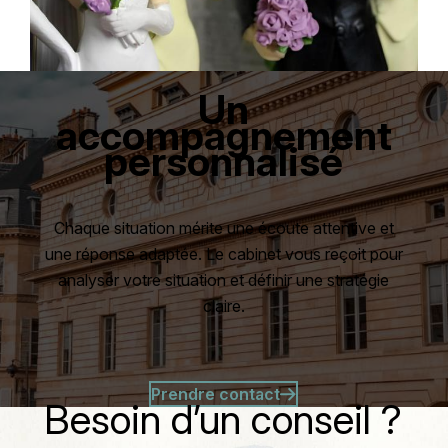
Un
accompagnement
personnalisé
Chaque situation mérite une écoute attentive et
une réponse adaptée. Le cabinet vous reçoit pour
analyser votre situation et définir une stratégie
claire.
Prendre contact
Besoin d’un conseil ?