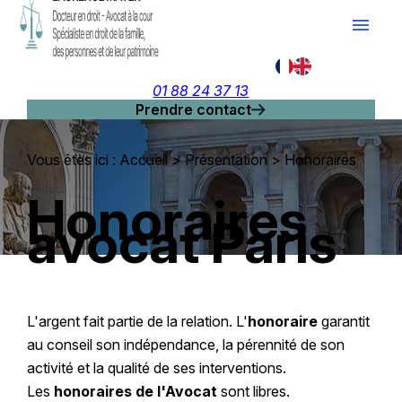
Panneau de gestion des cookies
menu
01 88 24 37 13
Prendre contact
Vous êtes ici :
Accueil
>
Présentation
> Honoraires
Honoraires
avocat Paris
L'argent fait partie de la relation. L'
honoraire
garantit
au conseil son indépendance, la pérennité de son
activité et la qualité de ses interventions.
Les
honoraires de l'Avocat
sont libres.