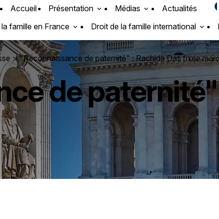
Accueil
Présentation
Médias
Actualités
 la famille en France
Droit de la famille international
esse
> "Reconnaissance de paternité" : Rachida Dati fixée mard
ce de paternité" 