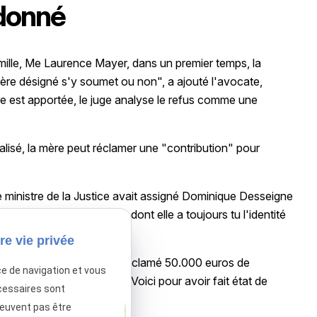
rdonné
amille, Me Laurence Mayer, dans un premier temps, la
 père désigné s'y soumet ou non", a ajouté l'avocate,
re est apportée, le juge analyse le refus comme une
alisé, la mère peut réclamer une "contribution" pour
e ministre de la Justice avait assigné Dominique Desseigne
née le 2 janvier 2009, et dont elle a toujours tu l'identité
rmation.
re vie privée
anterre, l'eurodéputée a réclamé 50.000 euros de
ce de navigation et vous
e aux magazines Closer et Voici pour avoir fait état de
cessaires sont
peuvent pas être