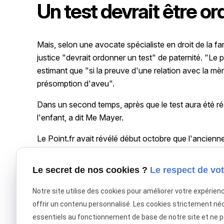
Un test devrait être o
Mais, selon une avocate spécialiste en droit de la f
justice "devrait ordonner un test" de paternité. "Le
estimant que "si la preuve d'une relation avec la mè
présomption d'aveu".
Dans un second temps, après que le test aura été ré
l'enfant, a dit Me Mayer.
Le Point.fr avait révélé début octobre que l'ancienn
pour "reconnaissance de paternité" de sa fille Zohra, 
du père. L'ex-garde des Sceaux avait démenti l'info
Le secret de nos cookies ?
Le respect de vot
Le 22 novembre, devant la 1ère chambre civile de N
Notre site utilise des cookies pour améliorer votre expérien
dommages et intérêts pour elle et autant pour sa fill
offrir un contenu personnalisé. Les cookies strictement né
cette action en justice.
essentiels au fonctionnement de base de notre site et ne 