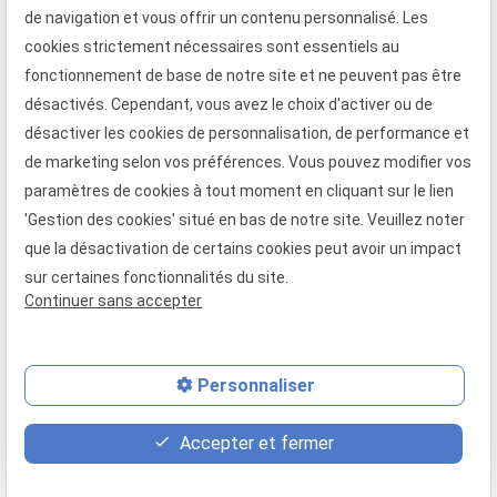
de navigation et vous offrir un contenu personnalisé. Les
le cabinet Maître Laurence MAYER intervient en
cookies strictement nécessaires sont essentiels au
France et en droit familial international.
fonctionnement de base de notre site et ne peuvent pas être
Téléphone
Adresse
Horaires
désactivés. Cependant, vous avez le choix d'activer ou de
désactiver les cookies de personnalisation, de performance et
01 88 24 37 13
09:00 -
28 rue
de marketing selon vos préférences. Vous pouvez modifier vos
13:00/14:00
Racine
- 19:00
paramètres de cookies à tout moment en cliquant sur le lien
75006 PARIS
'Gestion des cookies' situé en bas de notre site. Veuillez noter
Lundi -
Vendredi
que la désactivation de certains cookies peut avoir un impact
sur certaines fonctionnalités du site.
Continuer sans accepter
Mentions légales
Politique de confidentialité
Gestion des cookies
Plan du site
Personnaliser
place
contact_page
phone
Accepter et fermer
Plan d'accès
Contact
01 88 24 37 13