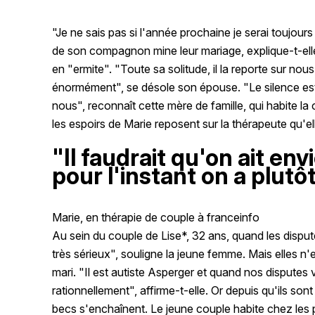
"Je ne sais pas si l'année prochaine je serai toujou
de son compagnon mine leur mariage, explique-t-elle.
en "ermite". "Toute sa solitude, il la reporte sur nous
énormément", se désole son épouse. "Le silence est d
nous", reconnaît cette mère de famille, qui habite 
les espoirs de Marie reposent sur la thérapeute qu'ell
"Il faudrait qu'on ait env
pour l'instant on a plutô
Marie, en thérapie de couple à franceinfo
Au sein du couple de Lise*, 32 ans, quand les dispute
très sérieux", souligne la jeune femme. Mais elles 
mari. "Il est autiste Asperger et quand nos disputes vo
rationnellement", affirme-t-elle. Or depuis qu'ils sont
becs s'enchaînent. Le jeune couple habite chez les 