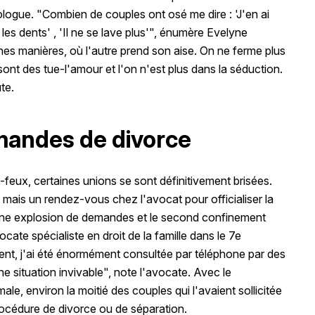
ologue. "Combien de couples ont osé me dire : 'J'en ai
s les dents' , 'Il ne se lave plus'", énumère Evelyne
onnes manières, où l'autre prend son aise. On ne ferme plus
ont des tue-l'amour et l'on n'est plus dans la séduction.
ute.
mandes de divorce
-feux, certaines unions se sont définitivement brisées.
mais un rendez-vous chez l'avocat pour officialiser la
a une explosion de demandes et le second confinement
te spécialiste en droit de la famille dans le 7e
ent, j'ai été énormément consultée par téléphone par des
e situation invivable", note l'avocate. Avec le
le, environ la moitié des couples qui l'avaient sollicitée
procédure de divorce ou de séparation.