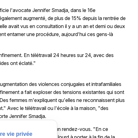
fficie l'avocate Jennifer Smadja, dans le 16e
également augmenté, de plus de 15% depuis la rentrée de
elle avait vus en consultation il y a un an et demi ou deux
laient entamer une procédure, aujourd'hui ces gens-là
nfinement. En télétravail 24 heures sur 24, avec des
ides ont éclaté."
gmentation des violences conjugales et intrafamiliales
nfinement a fait exploser des tensions existantes qui sont
"Des femmes m'expliquent qu'elles ne reconnaissent plus
nt." Avec le télétravail ou l'école à la maison, "des
orte Jennifer Smadja.
e d'écoutante, le temps d'un rendez-vous. "En ce
re vie privée
l les choses et c'est très lourd à porter à la fin de la