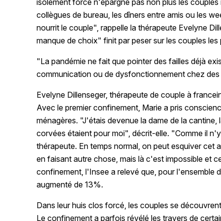
isolement forcé n'épargne pas non plus les couples ma
collègues de bureau, les dîners entre amis ou les wee
nourrit le couple", rappelle la thérapeute Evelyne Di
manque de choix" finit par peser sur les couples les p
"La pandémie ne fait que pointer des failles déjà exi
communication ou de dysfonctionnement chez des c
Evelyne Dillenseger, thérapeute de couple à francei
Avec le premier confinement, Marie a pris conscience
ménagères. "J'étais devenue la dame de la cantine, l
corvées étaient pour moi", décrit-elle. "Comme il n'y
thérapeute. En temps normal, on peut esquiver cet aff
en faisant autre chose, mais là c'est impossible et ce
confinement, l'Insee a relevé que, pour l'ensemble 
augmenté de 13%.
Dans leur huis clos forcé, les couples se découvrent
Le confinement a parfois révélé les travers de cer