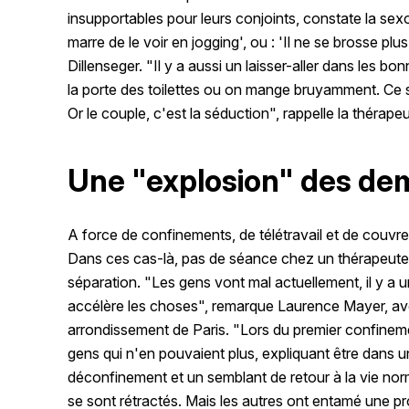
insupportables pour leurs conjoints, constate la sex
marre de le voir en jogging', ou : 'Il ne se brosse plu
Dillenseger. "Il y a aussi un laisser-aller dans les b
la porte des toilettes ou on mange bruyamment. Ce s
Or le couple, c'est la séduction", rappelle la thérape
Une "explosion" des de
A force de confinements, de télétravail et de couvre
Dans ces cas-là, pas de séance chez un thérapeute 
séparation. "Les gens vont mal actuellement, il y 
accélère les choses", remarque Laurence Mayer, avoca
arrondissement de Paris. "Lors du premier confinem
gens qui n'en pouvaient plus, expliquant être dans un
déconfinement et un semblant de retour à la vie norma
se sont rétractés. Mais les autres ont entamé une 