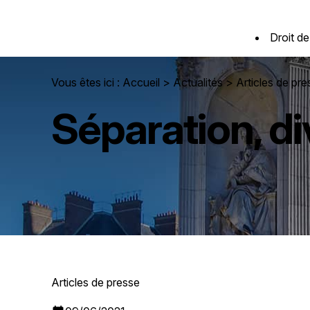
Panneau de gestion des cookies
Droit de
Vous êtes ici :
Accueil
>
Actualités
>
Articles de pr
Séparation, di
Articles de presse