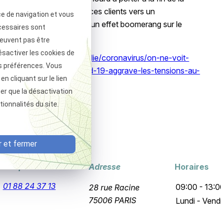
 fois que c'est possible, ces clients vers un
ce de navigation et vous
es d'été risquent d'avoir un effet boomerang sur le
cessaires sont
redoute Jennifer Smadja.
peuvent pas être
ésactiver les cookies de
rancetvinfo.fr/sante/maladie/coronavirus/on-ne-voit-
s préférences. Vous
re-couple-comment-le-covid-19-aggrave-les-tensions-au-
 cliquant sur le lien
ter que la désactivation
ionnalités du site.
sactivé.
Autoriser
 et fermer
Téléphone
Adresse
Horaires
01 88 24 37 13
09:00 - 13:0
28 rue Racine
75006 PARIS
Lundi - Vend