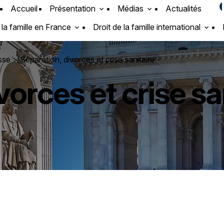
Accueil
Présentation
Médias
Actualités
 la famille en France
Droit de la famille international
esse
> Séparation, divorces et crise sanitaire
vorces et crise sa