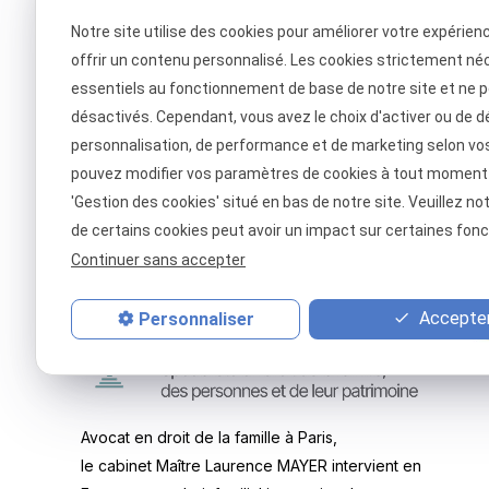
journée", avoue Laurence Mayer, qui dirige, à chaque
Notre site utilise des cookies pour améliorer votre expérien
thérapeute. "Le deuxième confinement et les vacanc
offrir un contenu personnalisé. Les cookies strictement né
nombre de séparations à la rentrée de septembre", 
essentiels au fonctionnement de base de notre site et ne 
désactivés. Cependant, vous avez le choix d'activer ou de d
Article paru sur le site de Franceinfo :
https://www.f
personnalisation, de performance et de marketing selon vo
pas-le-bout-de-la-crise-sanitaire-ni-celle-de-not
pouvez modifier vos paramètres de cookies à tout moment en
sein-des-menages_4611963.html
'Gestion des cookies' situé en bas de notre site. Veuillez no
de certains cookies peut avoir un impact sur certaines fonct
X (formerly Twitter) est désactivé.
Autoriser
Continuer sans accepter
Facebook est dé
Accepter
Personnaliser
Avocat en droit de la famille à Paris,
le cabinet Maître Laurence MAYER intervient en