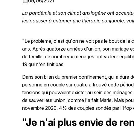
calendar_month
09/06/2021
La pandémie et son climat anxiogène ont accentué 
les pousser à entamer une thérapie conjugale, voi
"Le problème, c'est qu'on ne voit pas le bout de la cr
ans. Après quatorze années d'union, son mariage est 
de famille, de nombreux ménages ont vu leur équilib
19 qui n'en finit pas.
Dans son bilan du premier confinement, qui a duré d
personne en couple sur quatre a trouvé cette périod
tensions qui pouvaient exister au sein des ménages.
de sauver leur union, comme l'a fait Marie. Mais pour
novembre 2020, 4% des couples sondés par l'Ifop on
"Je n'ai plus envie de r