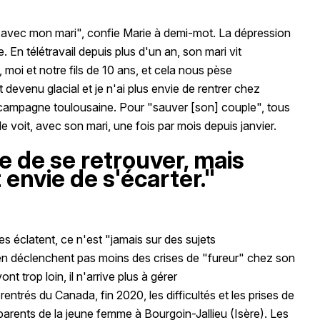
rs avec mon mari", confie Marie à demi-mot. La dépression
 En télétravail depuis plus d'un an, son mari vit
, moi et notre fils de 10 ans, et cela nous pèse
evenu glacial et je n'ai plus envie de rentrer chez
la campagne toulousaine. Pour "sauver [son] couple", tous
e voit, avec son mari, une fois par mois depuis janvier.
ie de se retrouver, mais
t envie de s'écarter."
s éclatent, ce n'est "jamais sur des sujets
n'en déclenchent pas moins des crises de "fureur" chez son
nt trop loin, il n'arrive plus à gérer
 rentrés du Canada, fin 2020, les difficultés et les prises de
parents de la jeune femme à Bourgoin-Jallieu (Isère). Les