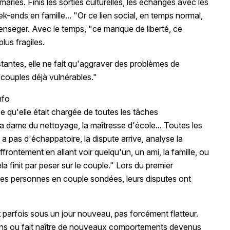
riés. Finis les sorties culturelles, les échanges avec les
k-ends en famille... "Or ce lien social, en temps normal,
llenseger. Avec le temps, "ce manque de liberté, ce
lus fragiles.
stantes, elle ne fait qu'aggraver des problèmes de
ouples déjà vulnérables."
nfo
 qu'elle était chargée de toutes les tâches
a dame du nettoyage, la maîtresse d'école... Toutes les
 a pas d'échappatoire, la dispute arrive, analyse la
rontement en allant voir quelqu'un, un ami, la famille, ou
la finit par peser sur le couple." Lors du premier
des personnes en couple sondées, leurs disputes ont
 parfois sous un jour nouveau, pas forcément flatteur.
tains ou fait naître de nouveaux comportements devenus