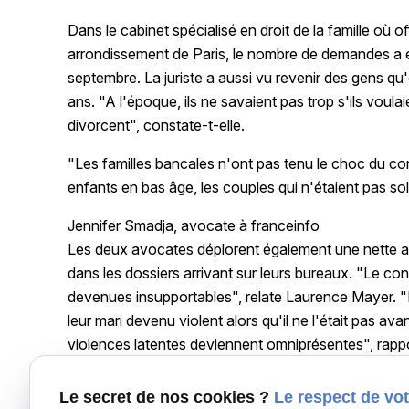
Dans le cabinet spécialisé en droit de la famille où o
arrondissement de Paris, le nombre de demandes a 
septembre. La juriste a aussi vu revenir des gens qu'
ans. "A l'époque, ils ne savaient pas trop s'ils vou
divorcent", constate-t-elle.
"Les familles bancales n'ont pas tenu le choc du co
enfants en bas âge, les couples qui n'étaient pas sol
Jennifer Smadja, avocate à franceinfo
Les deux avocates déplorent également une nette au
dans les dossiers arrivant sur leurs bureaux. "Le co
devenues insupportables", relate Laurence Mayer. 
leur mari devenu violent alors qu'il ne l'était pas ava
violences latentes deviennent omniprésentes", rapp
Ces avocates disent endosser de plus en plus le rôl
Le secret de nos cookies ?
Le respect de vot
moment, j'ai des cas très très durs, les gens vivent ma