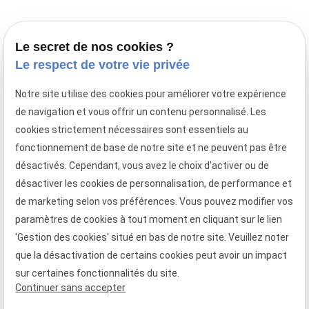
Le secret de nos cookies ?
Le respect de votre vie privée
Notre site utilise des cookies pour améliorer votre expérience
Avocat en droit de la famille à Paris,
de navigation et vous offrir un contenu personnalisé. Les
le cabinet Maître Laurence MAYER intervient en
cookies strictement nécessaires sont essentiels au
France et en droit familial international.
fonctionnement de base de notre site et ne peuvent pas être
Téléphone
Adresse
Horaires
désactivés. Cependant, vous avez le choix d'activer ou de
désactiver les cookies de personnalisation, de performance et
01 88 24 37 13
09:00 -
28 rue
de marketing selon vos préférences. Vous pouvez modifier vos
13:00/14:00
Racine
- 19:00
paramètres de cookies à tout moment en cliquant sur le lien
75006 PARIS
'Gestion des cookies' situé en bas de notre site. Veuillez noter
Lundi -
Vendredi
que la désactivation de certains cookies peut avoir un impact
sur certaines fonctionnalités du site.
Continuer sans accepter
Mentions légales
Politique de confidentialité