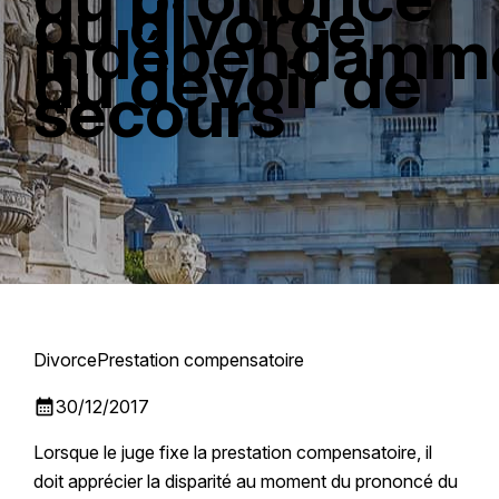
du divorce
indépendamm
du devoir de
secours
Divorce
Prestation compensatoire
calendar_month
30/12/2017
Lorsque le juge fixe la prestation compensatoire, il
doit apprécier la disparité au moment du prononcé du