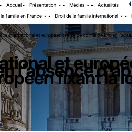
Accueil
Présentation
Médias
Actualités
 la famille en France
Droit de la famille international
ce international et européen : règle de conflit de lois en l'ab
ational et europée
s en l'absence d'a
péen fixant la lo