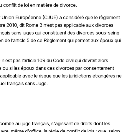
u conflit de loi en matière de divorce.
 l’Union Européenne (CJUE) a considéré que le règlement
e 2010, dit Rome 3 n’est pas applicable aux divorces
ançais sans juges qui constituent des divorces sous-seing
ation de l’article 5 de ce Règlement qui permet aux époux qui
n’est pas l’article 109 du Code civil qui devrait alors
ns ou si les époux dans ces divorces par consentement
 applicable avec le risque que les juridictions étrangères ne
el français sans Juge.
incombe au juge français, s'agissant de droits dont les
uvre, même d'office, la règle de conflit de lois ; que, selon