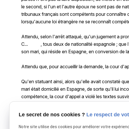
le second, si l'un et l'autre époux ne sont pas de na
tribunaux français sont compétents pour connaître du 
lorsqu'aucune loi étrangère ne se reconnaît compét
Attendu, selon l'arrêt attaqué, qu'un jugement a pro
C... , tous deux de nationalité espagnole ; que l'
son mari, qui réside en Espagne, en conversion de la
Attendu que, pour accueillir la demande, la cour d'app
Qu'en statuant ainsi, alors qu'elle avait constaté qu
mari était domicilié en Espagne, de sorte qu'il lui in
compétence, la cour d'appel a violé les textes susvi
PAR CES MOTIFS et sans qu'il y ait lieu de statuer s
Le secret de nos cookies ?
Le respect de vot
CASSE ET ANNULE, en toutes ses dispositions, l'arrêt
d'appel de Paris ; remet, en conséquence, la cause et 
Notre site utilise des cookies pour améliorer votre expérien