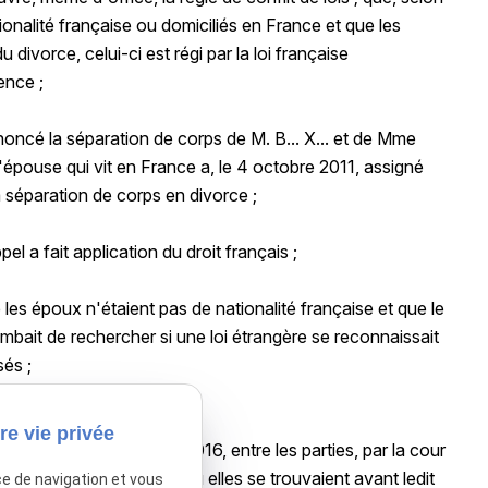
tionalité française ou domiciliés en France et que les
divorce, celui-ci est régi par la loi française
ence ;
noncé la séparation de corps de M. B... X... et de Mme
épouse qui vit en France a, le 4 octobre 2011, assigné
 séparation de corps en divorce ;
el a fait application du droit français ;
e les époux n'étaient pas de nationalité française et que le
combait de rechercher si une loi étrangère se reconnaissait
sés ;
ur les autres moyens :
re vie privée
 rendu le 20 octobre 2016, entre les parties, par la cour
les parties dans l'état où elles se trouvaient avant ledit
ce de navigation et vous