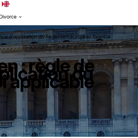
Divorce
sence d'application du Règlement européen fixant la
n : règle de
pplication du
i applicable