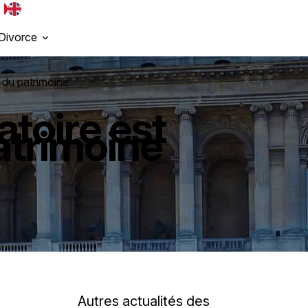
Divorce
n du patrimoine
atoire est
patrimoine
Autres actualités des