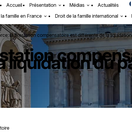
Accueil
Présentation
Médias
Actualités
 la famille en France
Droit de la famille international
ce: la prestation compensatoire est différente de la liquidatio
estation compens
la liquidation du 
toire