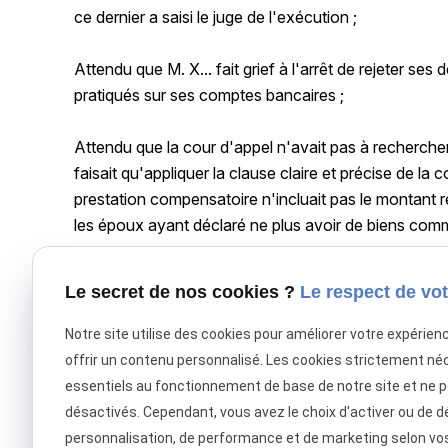
ce dernier a saisi le juge de l'exécution ;
Attendu que M. X... fait grief à l'arrêt de rejeter se
pratiqués sur ses comptes bancaires ;
Attendu que la cour d'appel n'avait pas à rechercher
faisait qu'appliquer la clause claire et précise de la
prestation compensatoire n'incluait pas le montant 
les époux ayant déclaré ne plus avoir de biens com
Le secret de nos cookies ?
Le respect de vot
(Cass, Civ1, 28 février 2018 , pourvoi n° 16-22467)
Notre site utilise des cookies pour améliorer votre expérien
offrir un contenu personnalisé. Les cookies strictement né
essentiels au fonctionnement de base de notre site et ne 
X (formerly Twitter) est désactivé.
Autoriser
Facebook est dé
désactivés. Cependant, vous avez le choix d'activer ou de d
personnalisation, de performance et de marketing selon vo