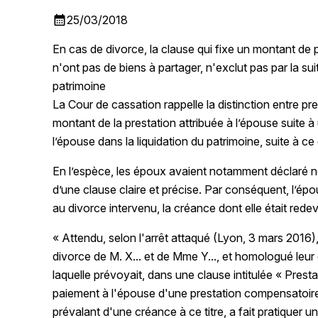
calendar_month
25/03/2018
En cas de divorce, la clause qui fixe un montant de
n'ont pas de biens à partager, n'exclut pas par la suit
patrimoine
La Cour de cassation rappelle la distinction entre pr
montant de la prestation attribuée à l’épouse suite à
l’épouse dans la liquidation du patrimoine, suite à ce
En l’espèce, les époux avaient notamment déclaré ne 
d’une clause claire et précise. Par conséquent, l’épo
au divorce intervenu, la créance dont elle était rede
« Attendu, selon l'arrêt attaqué (Lyon, 3 mars 201
divorce de M. X... et de Mme Y..., et homologué leur
laquelle prévoyait, dans une clause intitulée « Pres
paiement à l'épouse d'une prestation compensatoire 
prévalant d'une créance à ce titre, a fait pratiquer u