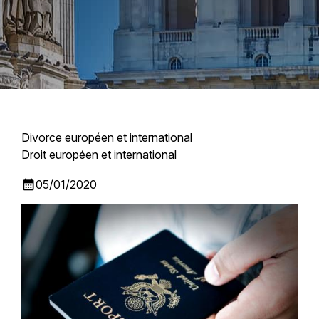
Divorce européen et international
Droit européen et international
calendar_month
05/01/2020