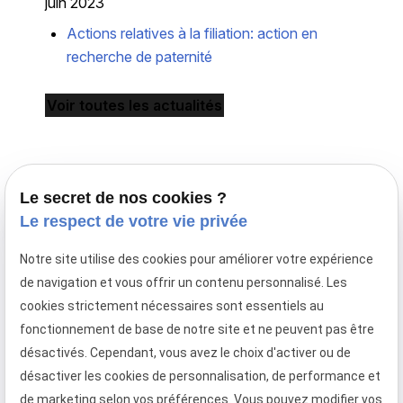
juin 2023
Actions relatives à la filiation: action en
recherche de paternité
Voir toutes les actualités
Le secret de nos cookies ?
Le respect de votre vie privée
Notre site utilise des cookies pour améliorer votre expérience
Avocat en droit de la famille à Paris,
de navigation et vous offrir un contenu personnalisé. Les
le cabinet Maître Laurence MAYER intervient en
cookies strictement nécessaires sont essentiels au
France et en droit familial international.
fonctionnement de base de notre site et ne peuvent pas être
Téléphone
Adresse
Horaires
désactivés. Cependant, vous avez le choix d'activer ou de
désactiver les cookies de personnalisation, de performance et
01 88 24 37 13
09:00 -
28 rue
de marketing selon vos préférences. Vous pouvez modifier vos