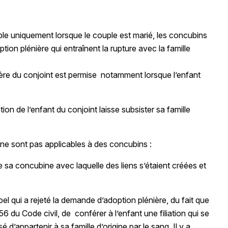
ible uniquement lorsque le couple est marié, les concubins
option plénière qui entraînent la rupture avec la famille
nière du conjoint est permise notamment lorsque l’enfant
ption de l’enfant du conjoint laisse subsister sa famille
ne sont pas applicables à des concubins :
de sa concubine avec laquelle des liens s’étaient créées et
el qui a rejeté la demande d’adoption plénière, du fait que
356 du Code civil, de conférer à l’enfant une filiation qui se
sé d’appartenir à sa famille d’origine par le sang. Il y a