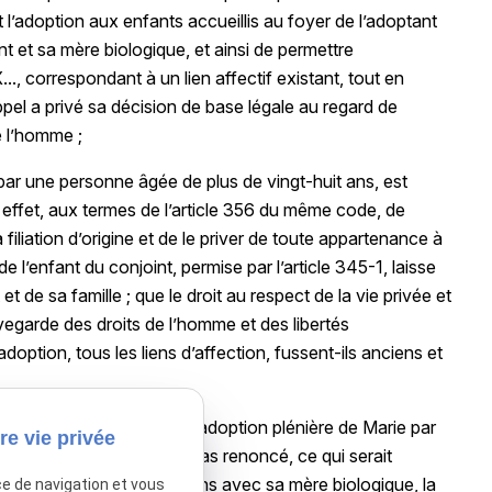
t l’adoption aux enfants accueillis au foyer de l’adoptant
fant et sa mère biologique, et ainsi de permettre
..., correspondant à un lien affectif existant, tout en
ppel a privé sa décision de base légale au regard de
e l’homme ;
 par une personne âgée de plus de vingt-huit ans, est
ur effet, aux termes de l’article 356 du même code, de
 filiation d’origine et de le priver de toute appartenance à
de l’enfant du conjoint, permise par l’article 345-1, laisse
 et de sa famille ; que le droit au respect de la vie privée et
auvegarde des droits de l’homme et des libertés
ption, tous les liens d’affection, fussent-ils anciens et
... n’étant pas mariées, l’adoption plénière de Marie par
re vie privée
avec sa mère, qui n’y avait pas renoncé, ce qui serait
idait dans le maintien des liens avec sa mère biologique, la
ce de navigation et vous