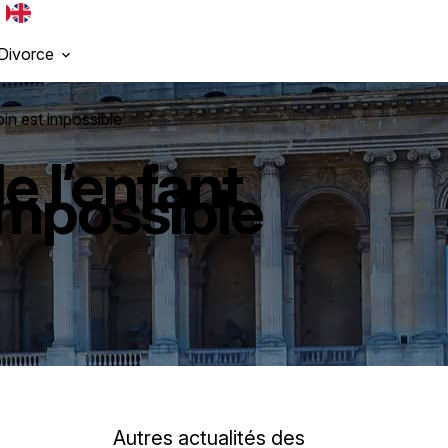
Divorce
bin est impossible
e l’enfant
impossible
Autres actualités des