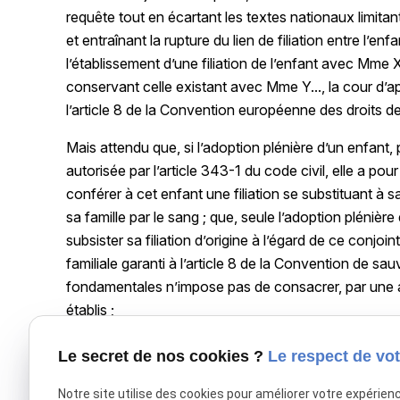
requête tout en écartant les textes nationaux limitan
et entraînant la rupture du lien de filiation entre l’en
l’établissement d’une filiation de l’enfant avec Mme X
conservant celle existant avec Mme Y..., la cour d’a
l’article 8 de la Convention européenne des droits d
Mais attendu que, si l’adoption plénière d’un enfant,
autorisée par l’article 343-1 du code civil, elle a po
conférer à cet enfant une filiation se substituant à sa
sa famille par le sang ; que, seule l’adoption plénière 
subsister sa filiation d’origine à l’égard de ce conjoint
familiale garanti à l’article 8 de la Convention de s
fondamentales n’impose pas de consacrer, par une ado
établis ;
Attendu qu’après avoir relevé que, Mme X... et Mme Y
Le secret de nos cookies ?
Le respect de vot
Mme X... mettrait fin au lien de filiation de celle-ci 
contraire à l’intérêt supérieur de l’enfant, lequel rés
Notre site utilise des cookies pour améliorer votre expérien