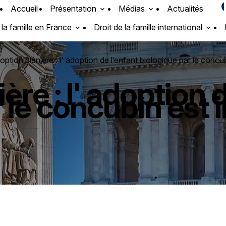
Accueil
Présentation
Médias
Actualités
 la famille en France
Droit de la famille international
ption plénière : l' adoption de l’enfant biologique par le concu
re : l' adoption d
 le concubin est 