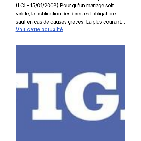
(LCI - 15/01/2008) Pour qu'un mariage soit
valide, la publication des bans est obligatoire
sauf en cas de causes graves. La plus courante
Voir cette actualité
concerne une union in-extremis avec une
personne mourante. ...