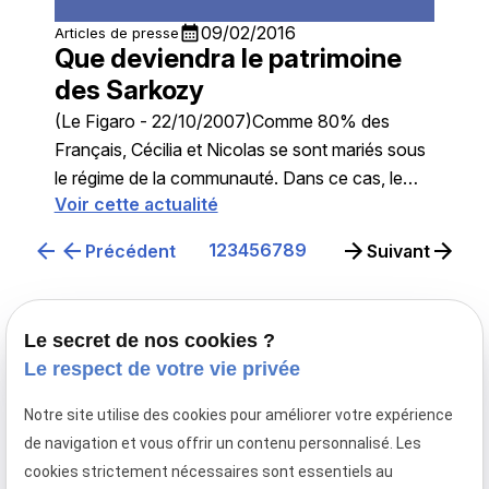
calendar_month
09/02/2016
Articles de presse
Que deviendra le patrimoine
des Sarkozy
(Le Figaro - 22/10/2007)Comme 80% des
Français, Cécilia et Nicolas se sont mariés sous
le régime de la communauté. Dans ce cas, le
Voir cette actualité
patrimoine est partagé ...
1
2
3
4
5
6
7
8
9
Précédent
Suivant
Le secret de nos cookies ?
Le respect de votre vie privée
Notre site utilise des cookies pour améliorer votre expérience
Avocat en droit de la famille à Paris,
de navigation et vous offrir un contenu personnalisé. Les
le cabinet Maître Laurence MAYER intervient en
cookies strictement nécessaires sont essentiels au
France et en droit familial international.