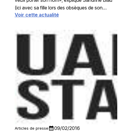
(ici avec sa fille lors des obsèques de son
Voir cette actualité
compagnon à Castres, le 23 ...
calendar_month
09/02/2016
Articles de presse