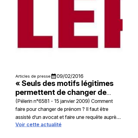
calendar_month
09/02/2016
Articles de presse
« Seuls des motifs légitimes
permettent de changer de
prénom à l’état civil »
(Pélerin n°6581 - 15 janvier 2009) Comment
faire pour changer de prénom ? Il faut être
assisté d’un avocat et faire une requête auprès
Voir cette actualité
du juge des ...