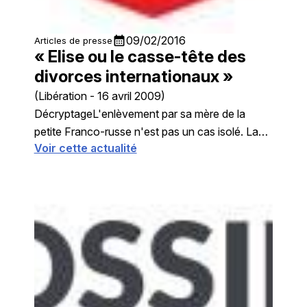
calendar_month
09/02/2016
Articles de presse
« Elise ou le casse-tête des
divorces internationaux »
(Libération - 16 avril 2009)
DécryptageL'enlèvement par sa mère de la
petite Franco-russe n'est pas un cas isolé. La
Voir cette actualité
France traite plus de 200 dossiers par an. Elise,
3 ans, écartelée entre ...