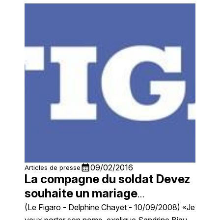
calendar_month
09/02/2016
Articles de presse
La compagne du soldat Devez
souhaite un mariage
posthume
(Le Figaro - Delphine Chayet - 10/09/2008) «Je
veux porter son nom», explique Sandrine Biau