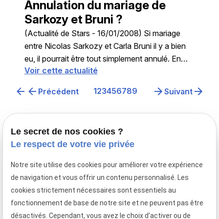
Annulation du mariage de
Sarkozy et Bruni ?
(Actualité de Stars - 16/01/2008) Si mariage
entre Nicolas Sarkozy et Carla Bruni il y a bien
eu, il pourrait être tout simplement annulé. En
Voir cette actualité
voyage officiel en Arabie Saoudite, ...
1
2
3
4
5
6
7
8
9
Précédent
Suivant
Le secret de nos cookies ?
Le respect de votre vie privée
Notre site utilise des cookies pour améliorer votre expérience
Avocat en droit de la famille à Paris,
de navigation et vous offrir un contenu personnalisé. Les
le cabinet Maître Laurence MAYER intervient en
cookies strictement nécessaires sont essentiels au
France et en droit familial international.
fonctionnement de base de notre site et ne peuvent pas être
Téléphone
Adresse
Horaires
désactivés. Cependant, vous avez le choix d'activer ou de