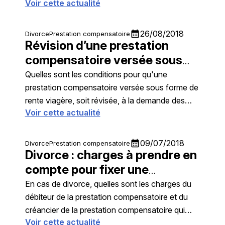
Voir cette actualité
compensatoire est en capital ou sous forme de
versement mensuels pendant une durée
déterminée
calendar_month
26/08/2018
Divorce
Prestation compensatoire
Révision d’une prestation
compensatoire versée sous
forme de rente viagère
Quelles sont les conditions pour qu'une
prestation compensatoire versée sous forme de
rente viagère, soit révisée, à la demande des
Voir cette actualité
héritiers du défunt, débiteur de cette prestation
compensatoire, versée sous forme de rente
viagère
calendar_month
09/07/2018
Divorce
Prestation compensatoire
Divorce : charges à prendre en
compte pour fixer une
prestation compensatoire
En cas de divorce, quelles sont les charges du
débiteur de la prestation compensatoire et du
créancier de la prestation compensatoire qui
Voir cette actualité
doivent être prises en considération pour fixer le