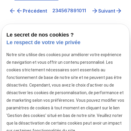
montant de la prestation compensatoire due à
2
3
4
5
6
7
8
9
10
11
Précédent
Suivant
l'épouse
Le secret de nos cookies ?
Le respect de votre vie privée
Notre site utilise des cookies pour améliorer votre expérience
Avocat en droit de la famille à Paris,
de navigation et vous offrir un contenu personnalisé. Les
le cabinet Maître Laurence MAYER intervient en
cookies strictement nécessaires sont essentiels au
France et en droit familial international.
fonctionnement de base de notre site et ne peuvent pas être
Téléphone
Adresse
Horaires
désactivés. Cependant, vous avez le choix d'activer ou de
désactiver les cookies de personnalisation, de performance et
01 88 24 37 13
09:00 -
28 rue
de marketing selon vos préférences. Vous pouvez modifier vos
13:00/14:00
Racine
- 19:00
paramètres de cookies à tout moment en cliquant sur le lien
75006 PARIS
'Gestion des cookies' situé en bas de notre site. Veuillez noter
Lundi -
Vendredi
que la désactivation de certains cookies peut avoir un impact
sur certaines fonctionnalités du site.