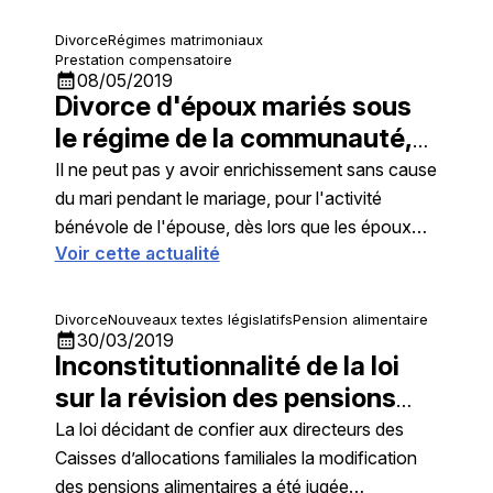
Divorce
Régimes matrimoniaux
Prestation compensatoire
calendar_month
08/05/2019
Divorce d'époux mariés sous
le régime de la communauté,
gains lors du divorce
Il ne peut pas y avoir enrichissement sans cause
du mari pendant le mariage, pour l'activité
bénévole de l'épouse, dès lors que les époux
Voir cette actualité
qui divorcent étaient mariés non sous le régime
de séparation de biens, mais sous le régime de la
communauté
Divorce
Nouveaux textes législatifs
Pension alimentaire
calendar_month
30/03/2019
Inconstitutionnalité de la loi
sur la révision des pensions
alimentaires
La loi décidant de confier aux directeurs des
Caisses d’allocations familiales la modification
des pensions alimentaires a été jugée