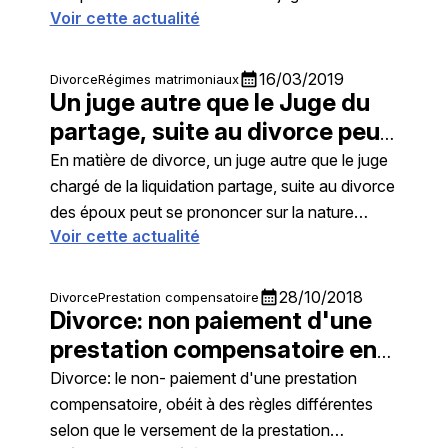
Voir cette actualité
inconstitutionnelle par le Conseil Constitutionnel,
ladite modification incombant au Juge aux
affaires familiales
calendar_month
16/03/2019
Divorce
Régimes matrimoniaux
Un juge autre que le Juge du
partage, suite au divorce peut
qualifier des actions
En matière de divorce, un juge autre que le juge
chargé de la liquidation partage, suite au divorce
des époux peut se prononcer sur la nature
Voir cette actualité
d'actions d'une société pour savoir s'il s'agit
d'un bien propre ou commun malgré sa
compétence exclusive
calendar_month
28/10/2018
Divorce
Prestation compensatoire
Divorce: non paiement d'une
prestation compensatoire en
capital ou en rente
Divorce: le non- paiement d'une prestation
compensatoire, obéit à des règles différentes
selon que le versement de la prestation