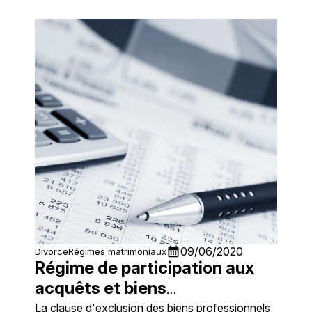
calendar_month
09/06/2020
Divorce
Régimes matrimoniaux
Régime de participation aux
acquêts et biens
professionnels
La clause d'exclusion des biens professionnels