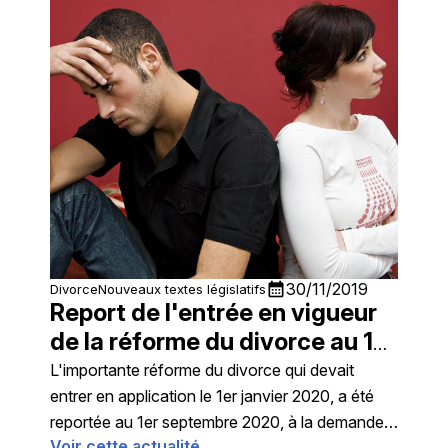
calendar_month
30/11/2019
Divorce
Nouveaux textes législatifs
Report de l'entrée en vigueur
de la réforme du divorce au 1er
septembre 2020
L'importante réforme du divorce qui devait
entrer en application le 1er janvier 2020, a été
reportée au 1er septembre 2020, à la demande
Voir cette actualité
des avocats et magistrats, les décrets