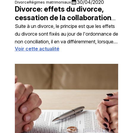
calendar_month
30/04/2020
Divorce
Régimes matrimoniaux
Divorce: effets du divorce,
cessation de la collaboration
entre époux
Suite à un divorce, le principe est que les effets
du divorce sont fixés au jour de l'ordonnance de
non conciliation, il en va différemment, lorsque
Voir cette actualité
les époux ont continué de collaborer, ce qui était
le cas en l'espèce