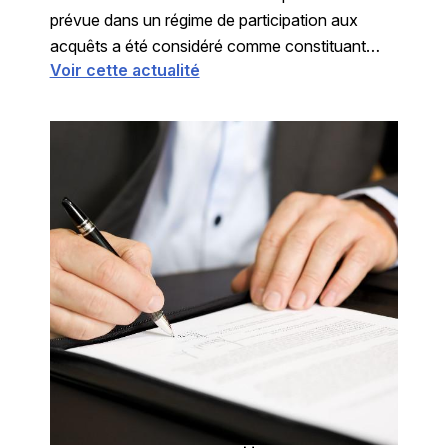
prévue dans un régime de participation aux
acquêts a été considéré comme constituant
Voir cette actualité
comme « un avantage matrimonial en cas de
divorce », révoqué comme tel de plein droit.