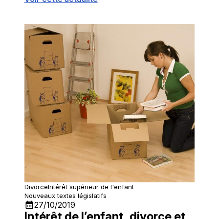
d'application de cette réforme du divorce
tardant à venir
Divorce
Intérêt supérieur de l'enfant
Nouveaux textes législatifs
calendar_month
27/10/2019
Intérêt de l’enfant, divorce et