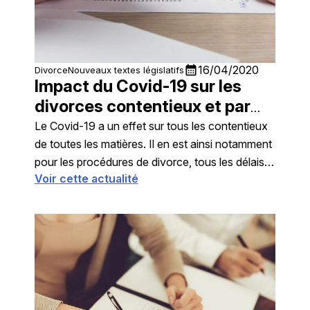
calendar_month
16/04/2020
Divorce
Nouveaux textes législatifs
Impact du Covid-19 sur les
divorces contentieux et par
consentement mutuel
Le Covid-19 a un effet sur tous les contentieux
de toutes les matières. Il en est ainsi notamment
pour les procédures de divorce, tous les délais
Voir cette actualité
sont reportés. S'agissant du divorce par
consentement mutuel, on peut s'interroger sur le
délai de réflexion