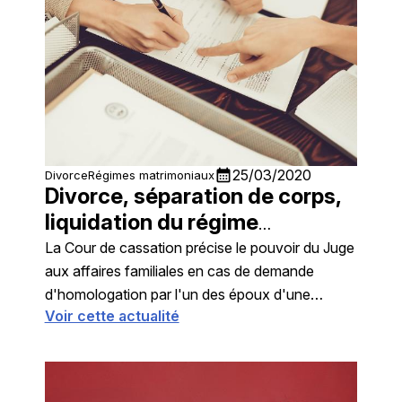
calendar_month
25/03/2020
Divorce
Régimes matrimoniaux
Divorce, séparation de corps,
liquidation du régime
matrimonial
La Cour de cassation précise le pouvoir du Juge
aux affaires familiales en cas de demande
d'homologation par l'un des époux d'une
Voir cette actualité
convention réglant tout ou partie des
conséquences du divorce présentée par un
époux seul