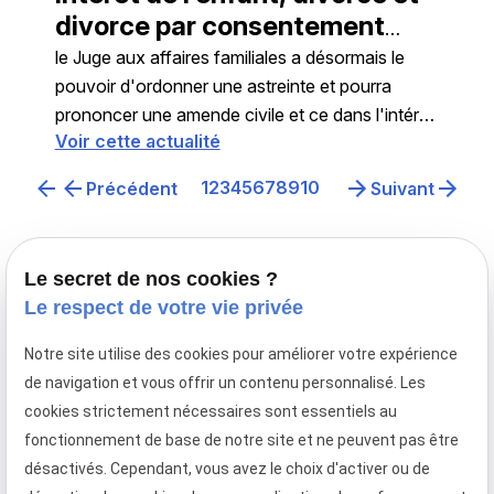
divorce par consentement
mutuel sans Juge
le Juge aux affaires familiales a désormais le
pouvoir d'ordonner une astreinte et pourra
prononcer une amende civile et ce dans l'intérêt
Voir cette actualité
supérieur de l'enfant et ce même en cas de
divorce par consentement mutuel sans Juge,
1
2
3
4
5
6
7
8
9
10
Précédent
Suivant
par acte d'avocat
Le secret de nos cookies ?
Le respect de votre vie privée
Notre site utilise des cookies pour améliorer votre expérience
Avocat en droit de la famille à Paris,
de navigation et vous offrir un contenu personnalisé. Les
le cabinet Maître Laurence MAYER intervient en
cookies strictement nécessaires sont essentiels au
France et en droit familial international.
fonctionnement de base de notre site et ne peuvent pas être
Téléphone
Adresse
Horaires
désactivés. Cependant, vous avez le choix d'activer ou de