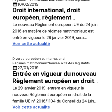
calendar_month
10/02/2019
Droit international, droit
européen, règlement
européen, régimes
Le nouveau Règlement européen UE du 24 juin
matrimoniaux
2016 en matière de régimes matrimoniaux est
entré en vigueur le 29 janvier 2019, sera
Voir cette actualité
applicable aux époux présentant un élément
d'extranéité, ayant contracté mariage après
cette date.
Divorce européen et international
Régimes matrimoniaux
Nouveaux textes législatifs
calendar_month
27/01/2019
Entrée en vigueur du nouveau
Règlement européen en droit
de la famille
Le 29 janvier 2019, entrera en vigueur le
nouveau Règlement européen en droit de la
famille UE n° 2016/1104 du Conseil du 24 juin
Voir cette actualité
2016 : Règlement « partenariats enregistrés » qui