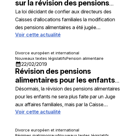
sur la révision des pensions
alimentaires
La loi décidant de confier aux directeurs des
Caisses d’allocations familiales la modification
des pensions alimentaires a été jugée
Voir cette actualité
inconstitutionnelle par le Conseil Constitutionnel,
ladite modification incombant au Juge aux
affaires familiales
Divorce européen et international
Nouveaux textes législatifs
Pension alimentaire
calendar_month
22/02/2019
Révision des pensions
alimentaires pour les enfants:
suppression du Juge
Désormais, la révision des pensions alimentaires
pour les enfants ne sera plus faite par un Juge
aux affaires familiales, mais par la Caisse
Voir cette actualité
d'allocations familiales, ce qui posera problème
si les parents habitent à l'étranger
Divorce européen et international
Régimes matrimoniaux
Nouveaux textes législatifs