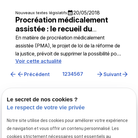
vise à régler les effets patrimoniaux des
partenariats enregistrés
calendar_month
20/05/2018
Nouveaux textes législatifs
Procréation médicalement
assistée : le recueil du
consentement échappera au
En matière de procréation médicalement
Juge d'après le projet de loi
assistée (PMA), le projet de loi de la réforme de
la justice, prévoit de supprimer la possibilité pour
Voir cette actualité
le Juge de recueillir le consentement des époux
ou concubins, seul le notaire pourra recueillir ce
1
2
3
4
5
6
7
Précédent
Suivant
consentement
Le secret de nos cookies ?
Le respect de votre vie privée
Notre site utilise des cookies pour améliorer votre expérience
Avocat en droit de la famille à Paris,
de navigation et vous offrir un contenu personnalisé. Les
le cabinet Maître Laurence MAYER intervient en
cookies strictement nécessaires sont essentiels au