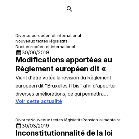
Divorce européen et international
Nouveaux textes législatifs
Droit européen et international
calendar_month
30/06/2019
Modifications apportées au
Règlement européen dit «
Bruxelles II bis »
Vient d'être votée la révision du Règlement
européen dit "Bruxelles II bis" afin d'apporter
diverses améliorations, ce qui permettra
Voir cette actualité
notamment de pouvoir faire circuler les divorces
par consentement mutuel sans juge.
Divorce
Nouveaux textes législatifs
Pension alimentaire
calendar_month
30/03/2019
Inconstitutionnalité de la loi